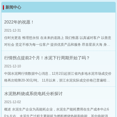
新闻中心
2022年的祝愿！
2021-12-31
任时光更迭 惟理想永恒 在未来的道路上 我们惟愿 以真诚对客户 以善意
对社会 坚定不移为每一位客户 提供优质产品和服务 昂首星辰大海 身披
和风暖阳 执着品质信仰 步履不停 维诚恒久！ 在此......
行情拐点提前2个月！水泥下行周期开始了吗？
2021-12-10
中国水泥网行情数据中心消息，12月2日起浙江省内多地水泥市场成交价
格再次暗降20-30元/吨。 11月以来，浙江水泥实际成交价格已普遍暗降
两轮，累计幅度60-80元/吨左右。另外，11月以来粤北及珠三角地区累计
水泥熟料烧成系统电耗分析探讨
下调100-140元/吨，外来水泥局部片区实际成交累计跌幅近200元/吨。作
为长三角及珠三角两大重要水泥......
2021-12-02
概述 水泥生产企业为高能耗企业，水泥生产能耗费用在生产成本中占6
0％左右。水泥生产过程主要能耗为燃料燃烧热能和电能，其中电能消耗