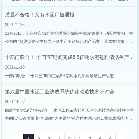
分布于整个水泥生产过程，具体情况如下：原燃料制备系统约占23％～4
质量不合格！又有水泥厂被通报。
8％，熟料烧成系统约占17％～27％，水泥成品系统约占35％～50％。本
文现就熟料烧成系统电耗的基本组成及烧成......
2021-11-26
11月23日，山东省市场监督管理局公布民生领域“铁拳”行动典型案例，被
公布的7起典型案例中包含一例生产不达标水泥产品案，具体案情如下：
枣庄市山亭区市场监管局查处山东东联水泥有限公司生产不符合国家标准
十部门联合！“十四五”期间完成8.5亿吨水泥熟料清洁生产改造
的水泥案 案情：2021年4月，山东东联水泥有限公司生产的火山灰质硅酸
盐水泥（型号规格：P32.5，50kg......
2021-11-10
十部门联合！“十四五”期间完成8.5亿吨水泥熟料清洁生产改造...
第六届中国水泥工业烧成系统优化改造技术研讨会
2021-10-27
由新世纪水泥导报杂志社、水泥工程杂志社和天津水泥技术杂志社联合主
办的以“低碳质量 协同 高效”为主题的“第六届中国水泥工业烧成系统优化
改造技术研讨会”于2021年10月10日-12日在南昌成功举办。来自高校、科
研院所、水泥企业及装备技术服务商200余人出席会议，专家们围绕会议